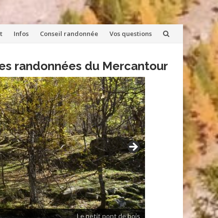
t
Infos
Conseil randonnée
Vos questions
lles randonnées du Mercantour
Le petit pont de bois