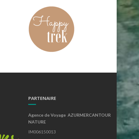
PARTENAIRE
Agence de Voyage AZURMERCANTOUR
NATURE
IM006150013