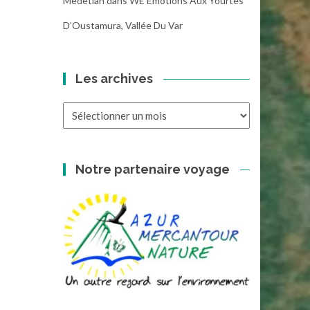
Medetian
dans
WE Emotions Aux Yourtes
D’Oustamura, Vallée Du Var
Les archives
Les
archives
Notre partenaire voyage