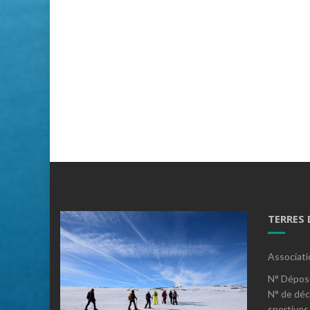
TERRES
Associati
N° Dépos
N° de déc
sportives