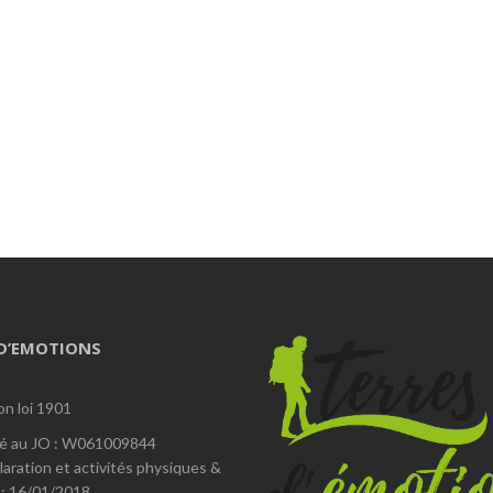
 D’EMOTIONS
on loi 1901
é au JO : W061009844
laration et activités physiques &
 : 16/01/2018