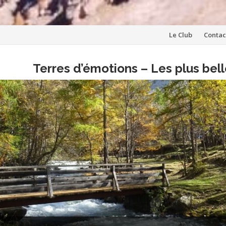
Aller
Le Club
Contac
au
Terres d’émotions – Les plus be
contenu