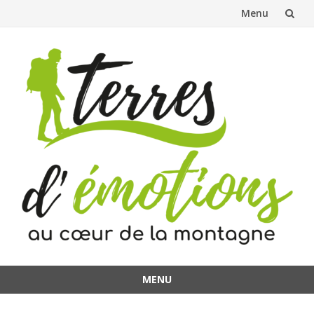
Menu
Aller
au
contenu
MENU
Aller