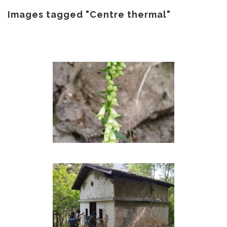
au
contenu
Images tagged "Centre thermal"