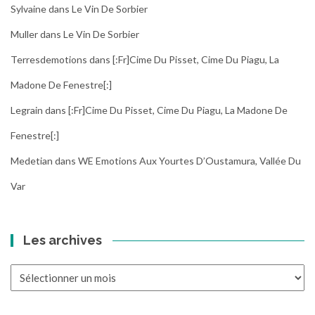
Sylvaine
dans
Le Vin De Sorbier
Muller
dans
Le Vin De Sorbier
Terresdemotions
dans
[:fr]Cime Du Pisset, Cime Du Piagu, La
Madone De Fenestre[:]
Legrain
dans
[:fr]Cime Du Pisset, Cime Du Piagu, La Madone De
Fenestre[:]
Medetian
dans
WE Emotions Aux Yourtes D’Oustamura, Vallée Du
Var
Les archives
Les
archives