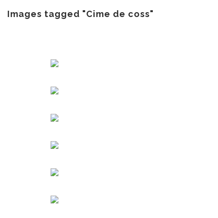
au
contenu
Images tagged "Cime de coss"