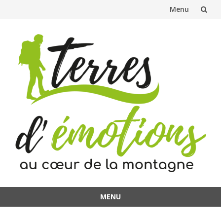
Menu
Aller
au
contenu
MENU
Aller