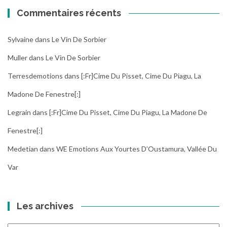
Commentaires récents
Sylvaine
dans
Le Vin De Sorbier
Muller
dans
Le Vin De Sorbier
Terresdemotions
dans
[:fr]Cime Du Pisset, Cime Du Piagu, La
Madone De Fenestre[:]
Legrain
dans
[:fr]Cime Du Pisset, Cime Du Piagu, La Madone De
Fenestre[:]
Medetian
dans
WE Emotions Aux Yourtes D’Oustamura, Vallée Du
Var
Les archives