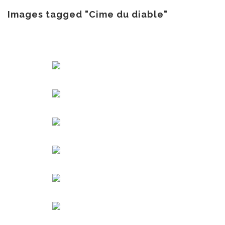
au
contenu
Images tagged "Cime du diable"