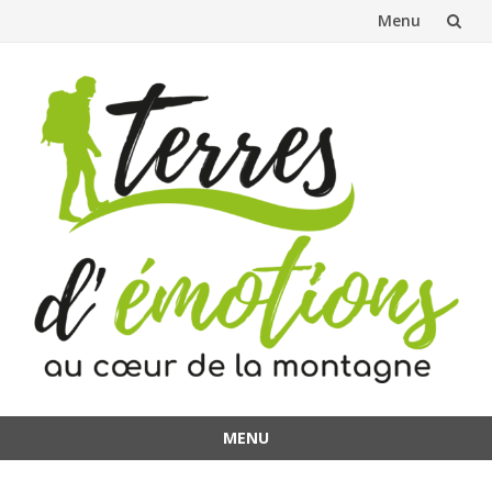
Menu
Aller
au
contenu
MENU
Aller