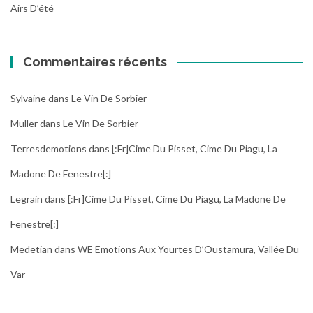
Airs D’été
Commentaires récents
Sylvaine
dans
Le Vin De Sorbier
Muller
dans
Le Vin De Sorbier
Terresdemotions
dans
[:fr]Cime Du Pisset, Cime Du Piagu, La
Madone De Fenestre[:]
Legrain
dans
[:fr]Cime Du Pisset, Cime Du Piagu, La Madone De
Fenestre[:]
Medetian
dans
WE Emotions Aux Yourtes D’Oustamura, Vallée Du
Var