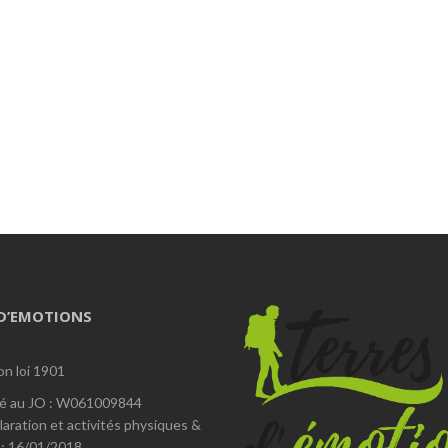
 D’EMOTIONS
on loi 1901
é au JO : W061009844
laration et activités physiques &
 : 16/01/2018