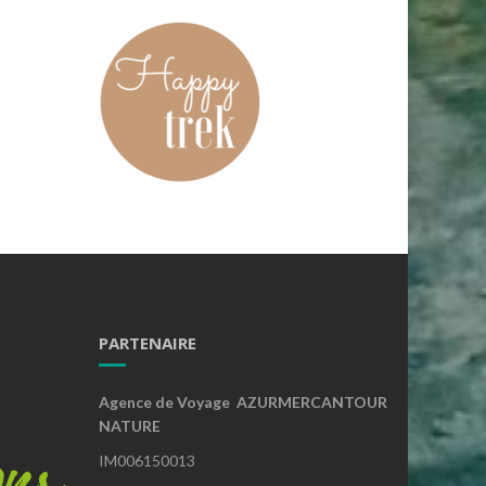
PARTENAIRE
Agence de Voyage AZURMERCANTOUR
NATURE
IM006150013