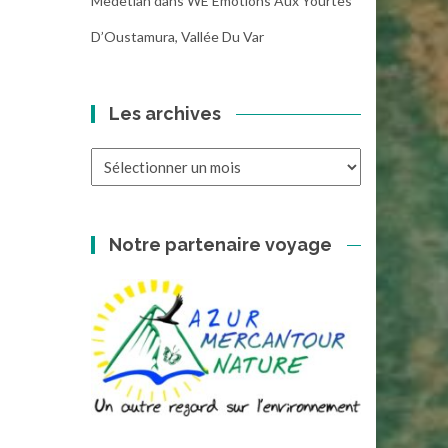
Medetian
dans
WE Emotions Aux Yourtes
D’Oustamura, Vallée Du Var
Les archives
Les
archives
Notre partenaire voyage