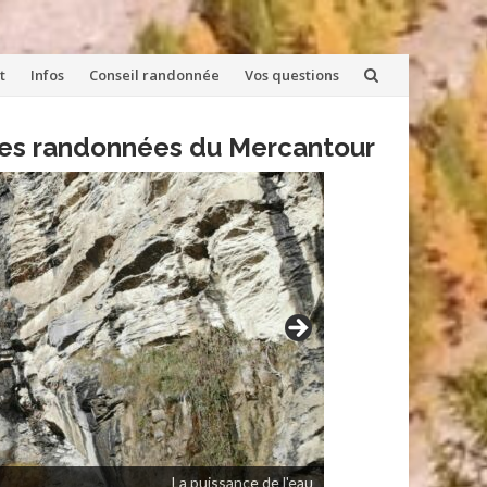
t
Infos
Conseil randonnée
Vos questions
lles randonnées du Mercantour
La puissance de l'eau