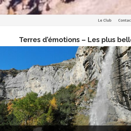
Aller
Le Club
Contac
au
Terres d’émotions – Les plus be
contenu