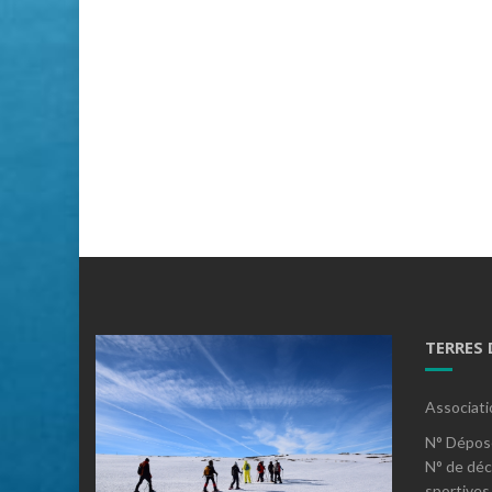
TERRES
Associati
N° Dépos
N° de déc
sportives