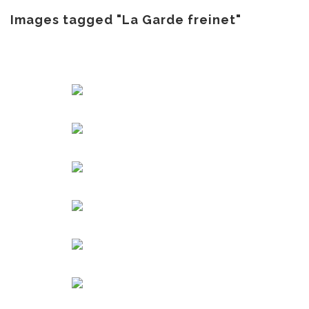
au
contenu
Images tagged "La Garde freinet"