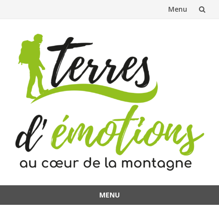
Menu
Aller
au
contenu
MENU
Aller