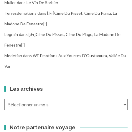
Muller
dans
Le Vin De Sorbier
Terresdemotions
dans
[:fr]Cime Du Pisset, Cime Du Piagu, La
Madone De Fenestre[:]
Legrain
dans
[:fr]Cime Du Pisset, Cime Du Piagu, La Madone De
Fenestre[:]
Medetian
dans
WE Emotions Aux Yourtes D’Oustamura, Vallée Du
Var
Les archives
Les
archives
Notre partenaire voyage