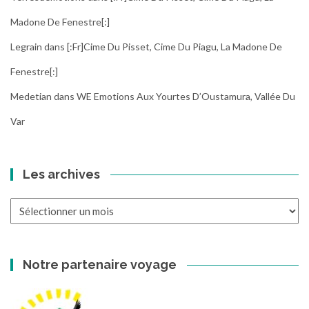
Madone De Fenestre[:]
Legrain
dans
[:fr]Cime Du Pisset, Cime Du Piagu, La Madone De
Fenestre[:]
Medetian
dans
WE Emotions Aux Yourtes D’Oustamura, Vallée Du
Var
Les archives
Les
archives
Notre partenaire voyage