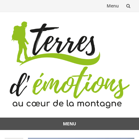
Menu
Aller
au
contenu
MENU
Aller