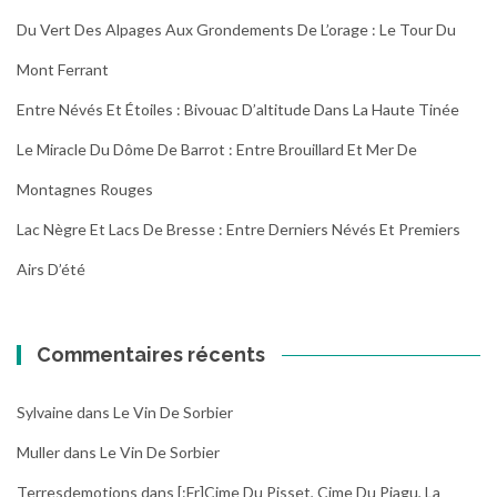
Du Vert Des Alpages Aux Grondements De L’orage : Le Tour Du
Mont Ferrant
Entre Névés Et Étoiles : Bivouac D’altitude Dans La Haute Tinée
Le Miracle Du Dôme De Barrot : Entre Brouillard Et Mer De
Montagnes Rouges
Lac Nègre Et Lacs De Bresse : Entre Derniers Névés Et Premiers
Airs D’été
Commentaires récents
Sylvaine
dans
Le Vin De Sorbier
Muller
dans
Le Vin De Sorbier
Terresdemotions
dans
[:fr]Cime Du Pisset, Cime Du Piagu, La