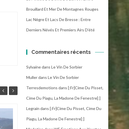
Brouillard Et Mer De Montagnes Rouges
Lac Nègre Et Lacs De Bresse : Entre
Derniers Névés Et Premiers Airs D’été
Commentaires récents
Sylvaine
dans
Le Vin De Sorbier
Muller
dans
Le Vin De Sorbier
Terresdemotions
dans
[:fr]Cime Du Pisset,
Cime Du Piagu, La Madone De Fenestre[:]
Legrain
dans
[:fr]Cime Du Pisset, Cime Du
Au fil de la Siagne,
03
19
Piagu, La Madone De Fenestre[:]
de Saint-Cézaire au
MAI
pont des Tuves
AVR