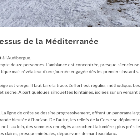
dessus de la Méditerranée
t à l’Audibergue.
mpte douze personnes. L’ambiance est concentrée, presque silencieuse.
dotique mais révélateur d’une journée engagée dès les premiers instants.
ge est vierge. Il faut faire la trace. L’effort est régulier, méthodique. Les
t sèche. À part quelques silhouettes lointaines, isolées sur un versant 
cit. La ligne de crête se dessine progressivement, offrant un panorama larg
bande bleutée à l’horizon. De l’autre, les reliefs de la Corse se déploient 
net : au loin, des sommets enneigés accrochent la lumière ; plus près, l
es claires, presque minérales, dépourvues de manteau blanc.