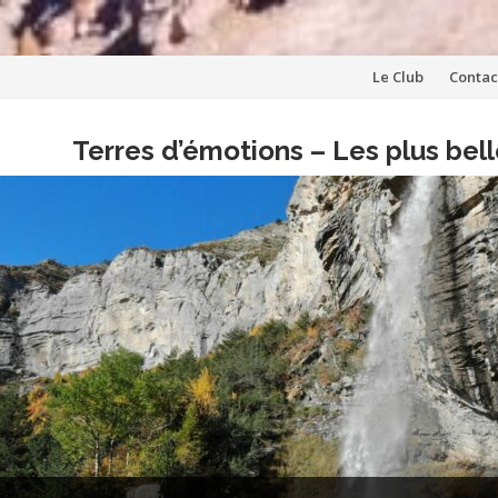
Aller
Le Club
Contac
au
Terres d’émotions – Les plus be
contenu