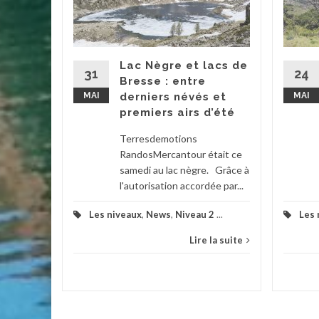
la
ntalière
Lac Nègre et lacs de
 cette
31
24
Bresse : entre
llon
MAI
derniers névés et
MAI
 une...
premiers airs d’été
Terresdemotions
RandosMercantour était ce
la suite
samedi au lac nègre. Grâce à
l'autorisation accordée par...
Les niveaux
,
News
,
Niveau 2
...
Les 
Lire la suite