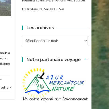
Medetian
dans
WE Emotions Aux Yourtes
Au départ de Saint-Cézaire,
D’Oustamura, Vallée Du Var
notre randonnée a
commencé sous un ciel
e
agréable, avec cette
Les archives
impression...
Les
Les niveaux
,
News
,
Niveau 2
...
archives
Italie
,
Lire la suite
nous a
eurs
Notre partenaire voyage
ontagne
...
a suite