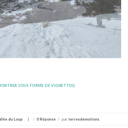
MONTRER SOUS FORME DE VIGNETTES]
allée du Loup
/
0 Réponse
/
par
terresdemotions