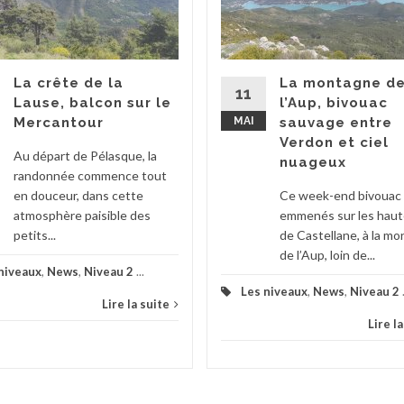
La crête de la
La montagne d
11
Lause, balcon sur le
l’Aup, bivouac
Mercantour
MAI
sauvage entre
Verdon et ciel
Au départ de Pélasque, la
nuageux
randonnée commence tout
en douceur, dans cette
Ce week-end bivouac 
atmosphère paisible des
emmenés sur les haut
petits...
de Castellane, à la m
de l’Aup, loin de...
niveaux
,
News
,
Niveau 2
...
Les niveaux
,
News
,
Niveau 2
Lire la suite
Lire l