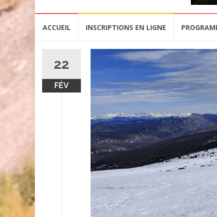
Aller
ACCUEIL
INSCRIPTIONS EN LIGNE
PROGRAM
au
contenu
22
FÉV