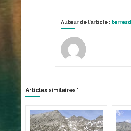
Auteur de l’article :
terres
Articles similaires '
Mont
e
, sur