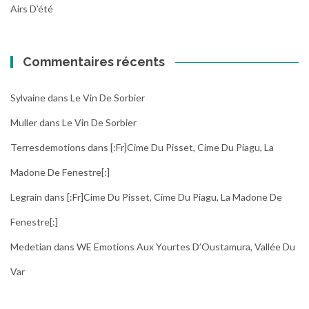
Airs D’été
Commentaires récents
Sylvaine
dans
Le Vin De Sorbier
Muller
dans
Le Vin De Sorbier
Terresdemotions
dans
[:fr]Cime Du Pisset, Cime Du Piagu, La
Madone De Fenestre[:]
Legrain
dans
[:fr]Cime Du Pisset, Cime Du Piagu, La Madone De
Fenestre[:]
Medetian
dans
WE Emotions Aux Yourtes D’Oustamura, Vallée Du
Var