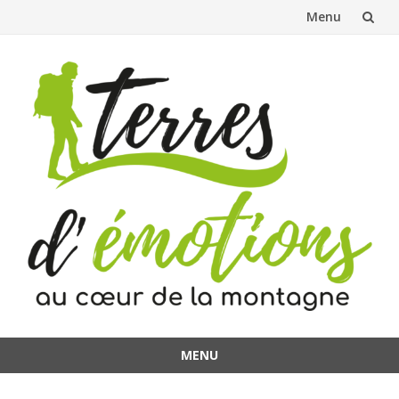
Menu
Aller
au
contenu
MENU
Aller