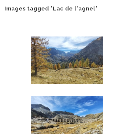
au
contenu
Images tagged "Lac de l'agnel"