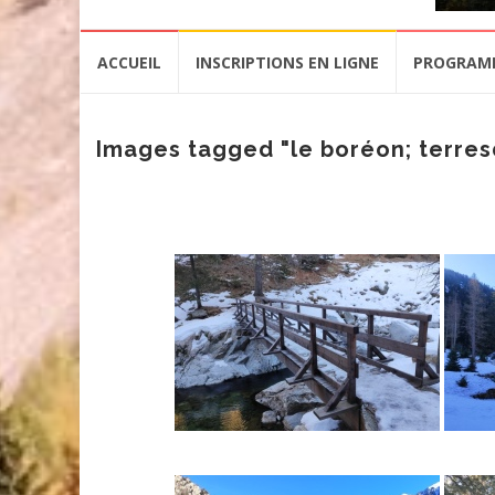
Aller
ACCUEIL
INSCRIPTIONS EN LIGNE
PROGRAM
au
contenu
Images tagged "le boréon; terre