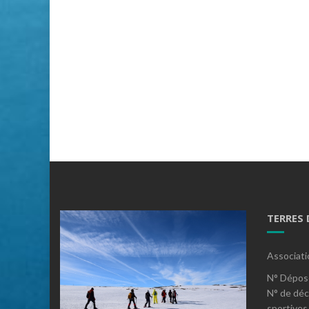
TERRES
Associati
N° Dépos
N° de déc
sportives