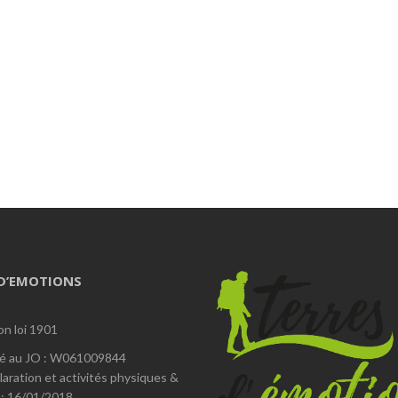
 D’EMOTIONS
on loi 1901
é au JO : W061009844
laration et activités physiques &
 : 16/01/2018