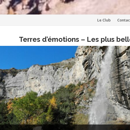
Aller
Le Club
Contac
au
Terres d’émotions – Les plus be
contenu