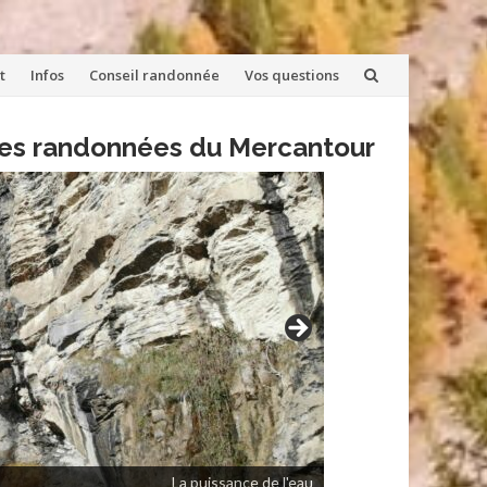
t
Infos
Conseil randonnée
Vos questions
lles randonnées du Mercantour
La puissance de l'eau