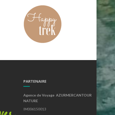
PARTENAIRE
Agence de Voyage AZURMERCANTOUR
NATURE
IM006150013