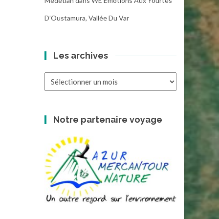
Medetian
dans
WE Emotions Aux Yourtes
D’Oustamura, Vallée Du Var
Les archives
Les
archives
Notre partenaire voyage