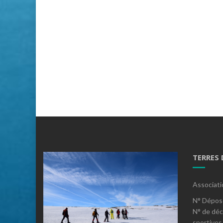
TERRES
Associati
N° Dépos
N° de déc
sportives