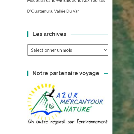
Medetian
dans
WE Emotions Aux Yourtes
D’Oustamura, Vallée Du Var
Les archives
Les
archives
Notre partenaire voyage