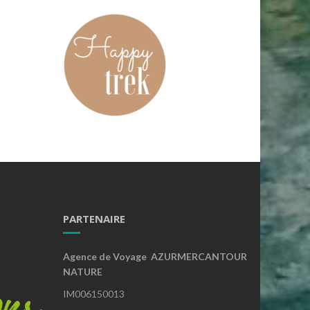
PARTENAIRE
Agence de Voyage AZURMERCANTOUR
NATURE
IM006150013