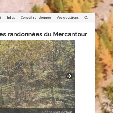
t
Infos
Conseil randonnée
Vos questions
lles randonnées du Mercantour
Suivre la forêt