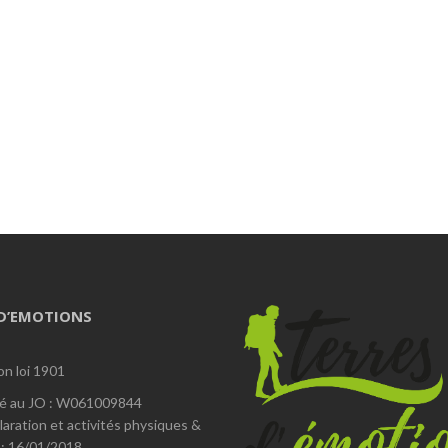
 D’EMOTIONS
on loi 1901
é au JO : W061009844
laration et activités physiques &
 : 16/01/2018