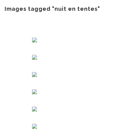
au
contenu
Images tagged "nuit en tentes"