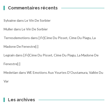
Commentaires récents
Sylvaine
dans
Le Vin De Sorbier
Muller
dans
Le Vin De Sorbier
Terresdemotions
dans
[:fr]Cime Du Pisset, Cime Du Piagu, La
Madone De Fenestre[:]
Legrain
dans
[:fr]Cime Du Pisset, Cime Du Piagu, La Madone De
Fenestre[:]
Medetian
dans
WE Emotions Aux Yourtes D’Oustamura, Vallée Du
Var
Les archives