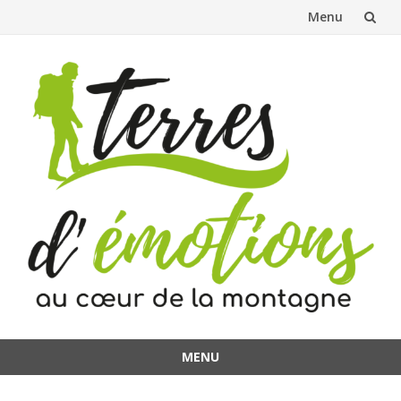
Menu
Aller
au
contenu
MENU
Aller