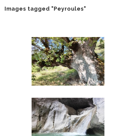
au
contenu
Images tagged "Peyroules"