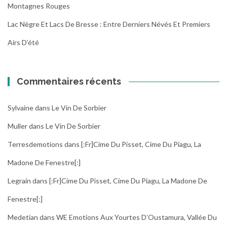
Montagnes Rouges
Lac Nègre Et Lacs De Bresse : Entre Derniers Névés Et Premiers
Airs D’été
Commentaires récents
Sylvaine
dans
Le Vin De Sorbier
Muller
dans
Le Vin De Sorbier
Terresdemotions
dans
[:fr]Cime Du Pisset, Cime Du Piagu, La
Madone De Fenestre[:]
Legrain
dans
[:fr]Cime Du Pisset, Cime Du Piagu, La Madone De
Fenestre[:]
Medetian
dans
WE Emotions Aux Yourtes D’Oustamura, Vallée Du