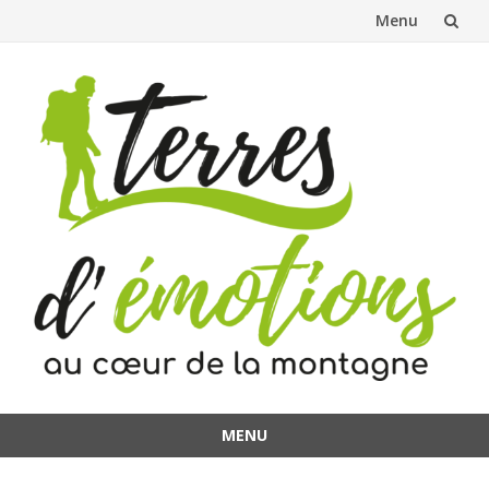
Menu
Aller
au
contenu
MENU
Aller