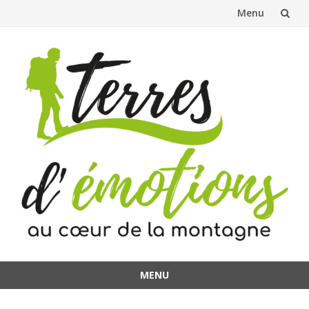
Menu
Aller
au
contenu
MENU
Aller