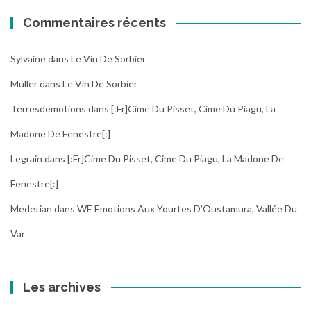
Commentaires récents
Sylvaine
dans
Le Vin De Sorbier
Muller
dans
Le Vin De Sorbier
Terresdemotions
dans
[:fr]Cime Du Pisset, Cime Du Piagu, La
Madone De Fenestre[:]
Legrain
dans
[:fr]Cime Du Pisset, Cime Du Piagu, La Madone De
Fenestre[:]
Medetian
dans
WE Emotions Aux Yourtes D’Oustamura, Vallée Du
Var
Les archives