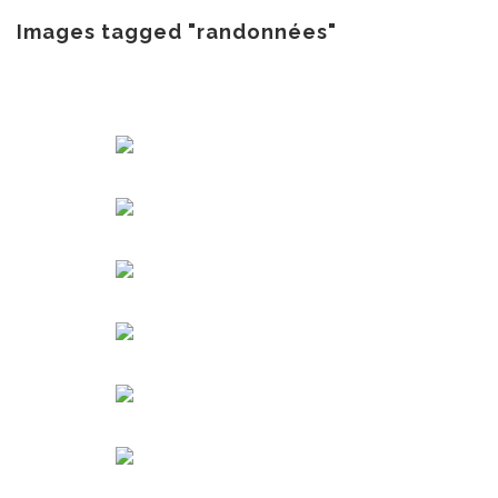
au
contenu
Images tagged "randonnées"