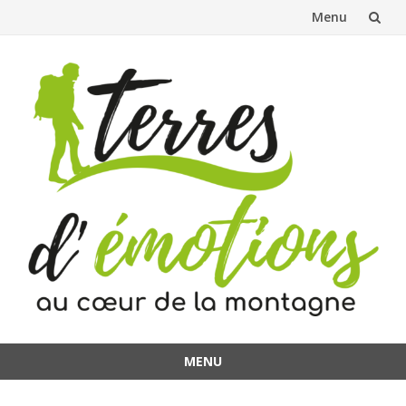
Menu
Aller
au
contenu
MENU
Aller