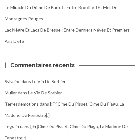
Le Miracle Du Dôme De Barrot : Entre Brouillard Et Mer De
Montagnes Rouges
Lac Nègre Et Lacs De Bresse : Entre Derniers Névés Et Premiers
Airs D’été
Commentaires récents
Sylvaine
dans
Le Vin De Sorbier
Muller
dans
Le Vin De Sorbier
Terresdemotions
dans
[:fr]Cime Du Pisset, Cime Du Piagu, La
Madone De Fenestre[:]
Legrain
dans
[:fr]Cime Du Pisset, Cime Du Piagu, La Madone De
Fenestre[:]