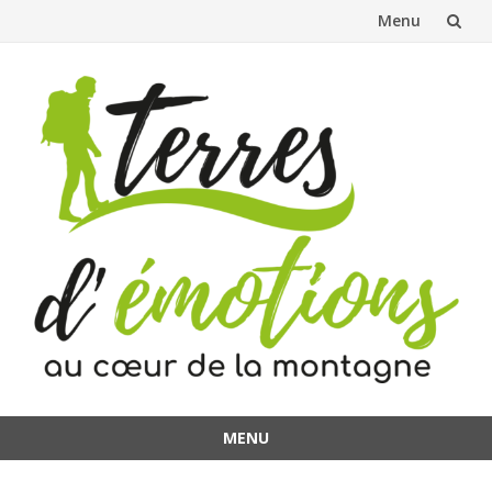
Menu
Aller
au
contenu
MENU
Aller