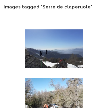
au
contenu
Images tagged "Serre de claperuole"