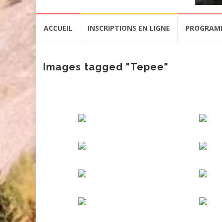
Aller
ACCUEIL
INSCRIPTIONS EN LIGNE
PROGRAM
au
contenu
Images tagged "Tepee"