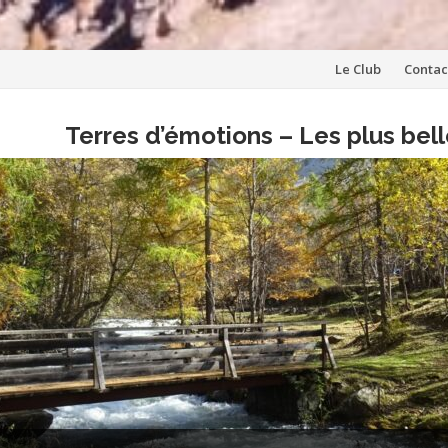
Aller
Le Club
Contac
au
Terres d’émotions – Les plus be
contenu