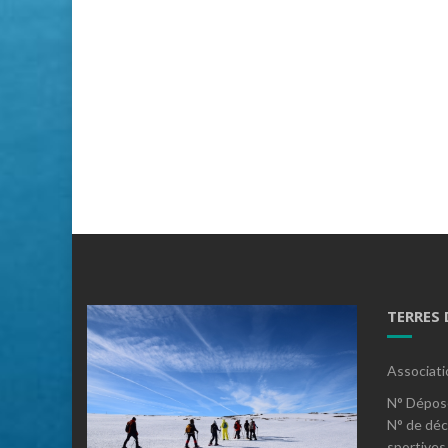
TERRES
Associati
N° Dépos
N° de déc
sportives