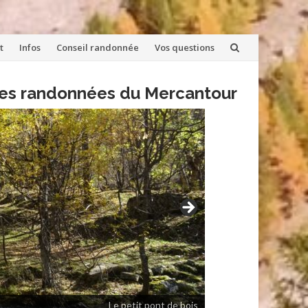
t
Infos
Conseil randonnée
Vos questions
lles randonnées du Mercantour
Le petit pont de bois