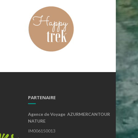
PARTENAIRE
Agence de Voyage AZURMERCANTOUR
NATURE
IM006150013