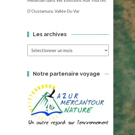
Medetian
dans
WE Emotions Aux Yourtes
D’Oustamura, Vallée Du Var
Les archives
Les
archives
Notre partenaire voyage