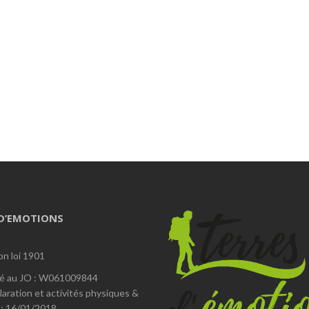
 D’EMOTIONS
on loi 1901
é au JO : W061009844
laration et activités physiques &
 : 16/01/2018