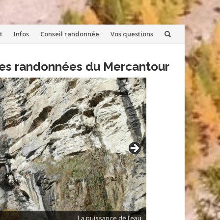
t
Infos
Conseil randonnée
Vos questions
lles randonnées du Mercantour
La puissance de l'eau