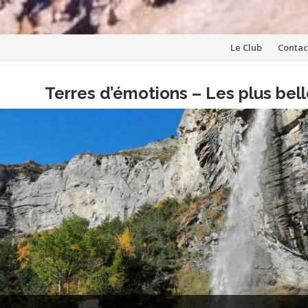
Aller
Le Club
Contac
au
Terres d’émotions – Les plus be
contenu