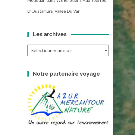
Medetian
dans
WE Emotions Aux Yourtes
D’Oustamura, Vallée Du Var
Les archives
Les
archives
Notre partenaire voyage