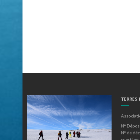
TERRES
Associati
N° Dépos
N° de déc
sportives