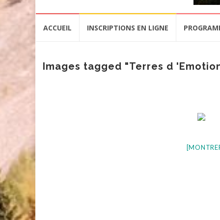
Aller
ACCUEIL
INSCRIPTIONS EN LIGNE
PROGRAM
au
contenu
Images tagged "Terres d 'Emotio
[MONTRE