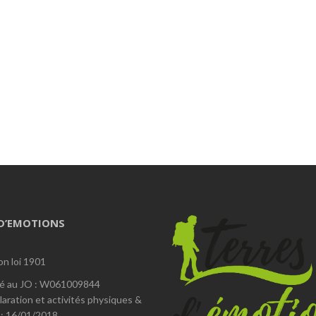
 D’EMOTIONS
on loi 1901
é au JO : W061009844
laration et activités physiques &
 : 16/01/2018