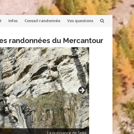
t
Infos
Conseil randonnée
Vos questions
lles randonnées du Mercantour
La puissance de l'eau