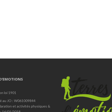
 D’EMOTIONS
on loi 1901
é au JO : W061009844
laration et activités physiques &
 : 16/01/2018