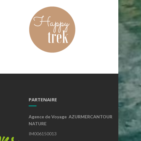
PARTENAIRE
Agence de Voyage AZURMERCANTOUR
NATURE
IM006150013