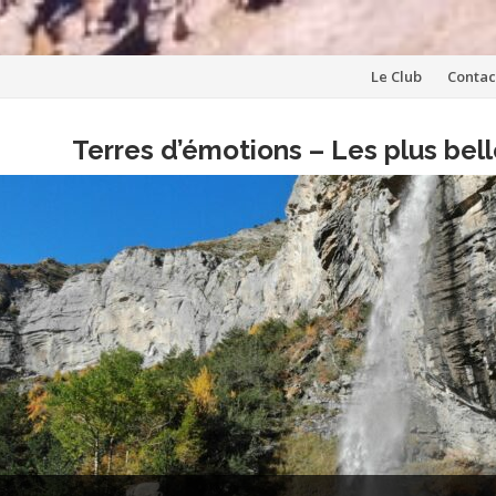
Aller
Le Club
Contac
au
Terres d’émotions – Les plus be
contenu