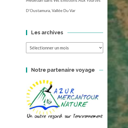
Medetian
dans
WE Emotions Aux Yourtes
D’Oustamura, Vallée Du Var
Les archives
Les
archives
Notre partenaire voyage