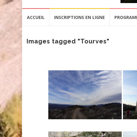
Aller
ACCUEIL
INSCRIPTIONS EN LIGNE
PROGRAM
au
contenu
Images tagged "Tourves"