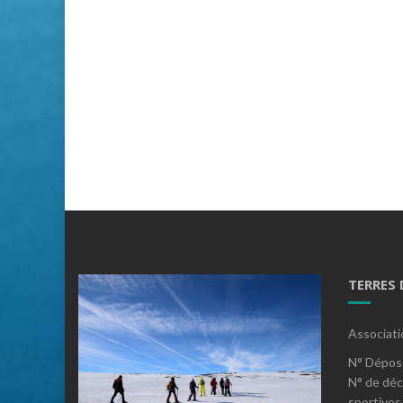
TERRES
Associati
N° Dépos
N° de déc
sportives