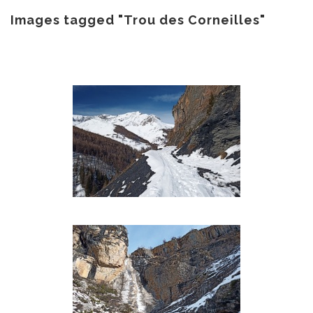
au
contenu
Images tagged "Trou des Corneilles"