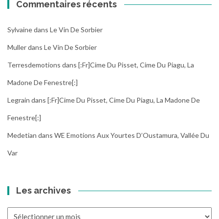
Commentaires récents
Sylvaine
dans
Le Vin De Sorbier
Muller
dans
Le Vin De Sorbier
Terresdemotions
dans
[:fr]Cime Du Pisset, Cime Du Piagu, La
Madone De Fenestre[:]
Legrain
dans
[:fr]Cime Du Pisset, Cime Du Piagu, La Madone De
Fenestre[:]
Medetian
dans
WE Emotions Aux Yourtes D’Oustamura, Vallée Du
Var
Les archives
Les