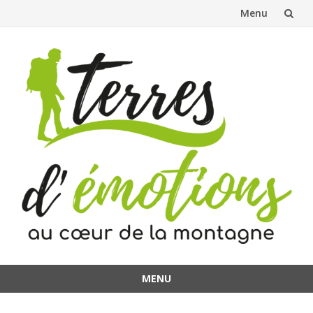
Menu
Aller
au
contenu
MENU
Aller