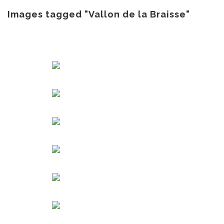
au
contenu
Images tagged "Vallon de la Braisse"