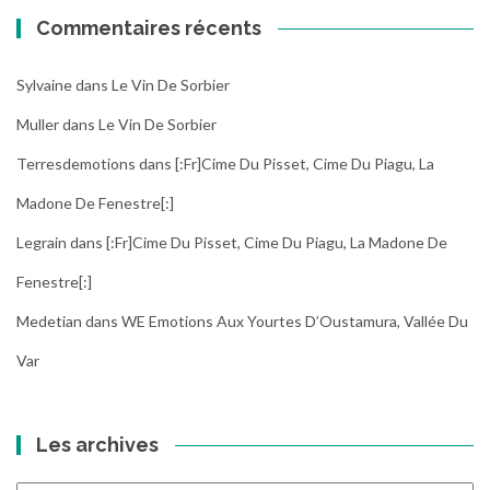
Commentaires récents
Sylvaine
dans
Le Vin De Sorbier
Muller
dans
Le Vin De Sorbier
Terresdemotions
dans
[:fr]Cime Du Pisset, Cime Du Piagu, La
Madone De Fenestre[:]
Legrain
dans
[:fr]Cime Du Pisset, Cime Du Piagu, La Madone De
Fenestre[:]
Medetian
dans
WE Emotions Aux Yourtes D’Oustamura, Vallée Du
Var
Les archives