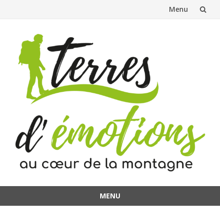
Menu
Aller
au
contenu
MENU
Aller