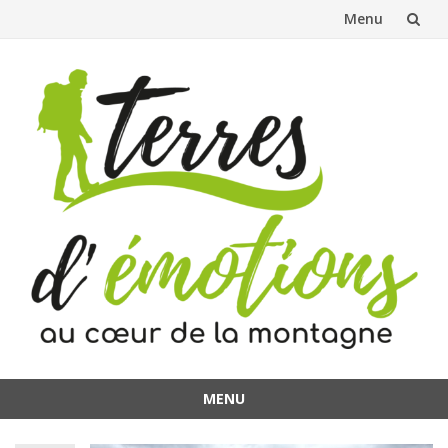
Menu
Aller
au
contenu
MENU
Aller