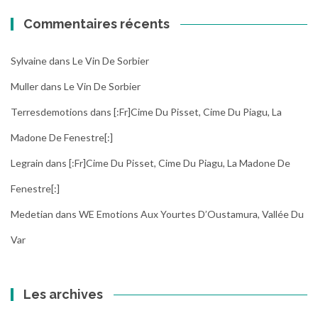
Commentaires récents
Sylvaine
dans
Le Vin De Sorbier
Muller
dans
Le Vin De Sorbier
Terresdemotions
dans
[:fr]Cime Du Pisset, Cime Du Piagu, La
Madone De Fenestre[:]
Legrain
dans
[:fr]Cime Du Pisset, Cime Du Piagu, La Madone De
Fenestre[:]
Medetian
dans
WE Emotions Aux Yourtes D’Oustamura, Vallée Du
Var
Les archives