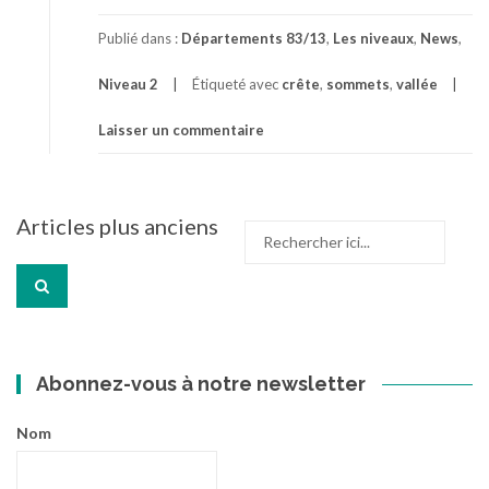
Publié dans :
Départements 83/13
,
Les niveaux
,
News
,
Niveau 2
Étiqueté avec
crête
,
sommets
,
vallée
Laisser un commentaire
Navigation
Articles plus anciens
Recherche
des
pour
articles
:
Abonnez-vous à notre newsletter
Nom