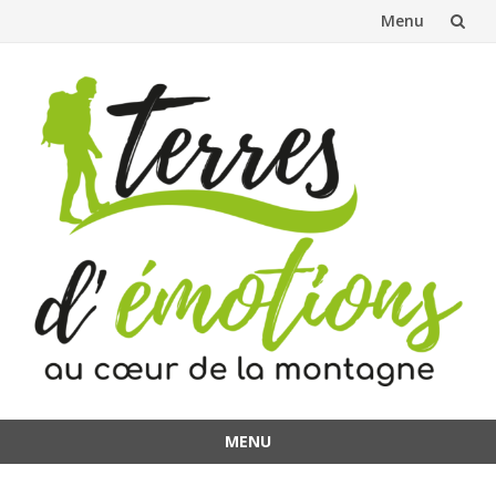
Menu
Aller
au
contenu
MENU
Aller