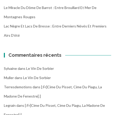
Le Miracle Du Dôme De Barrot : Entre Brouillard Et Mer De
Montagnes Rouges
Lac Nègre Et Lacs De Bresse : Entre Derniers Névés Et Premiers
Airs D’été
Commentaires récents
Sylvaine
dans
Le Vin De Sorbier
Muller
dans
Le Vin De Sorbier
Terresdemotions
dans
[:fr]Cime Du Pisset, Cime Du Piagu, La
Madone De Fenestre[:]
Legrain
dans
[:fr]Cime Du Pisset, Cime Du Piagu, La Madone De
Fenestre[:]