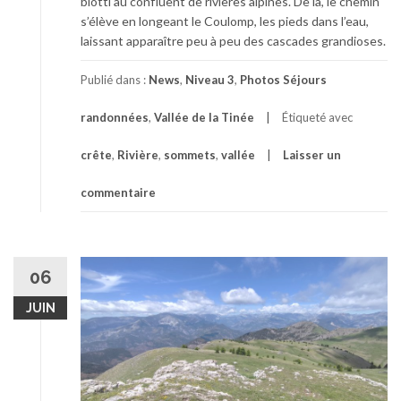
blotti au confluent de rivières alpines. De là, le chemin
s’élève en longeant le Coulomp, les pieds dans l’eau,
laissant apparaître peu à peu des cascades grandioses.
Publié dans :
News
,
Niveau 3
,
Photos Séjours
randonnées
,
Vallée de la Tinée
Étiqueté avec
crête
,
Rivière
,
sommets
,
vallée
Laisser un
commentaire
06
JUIN