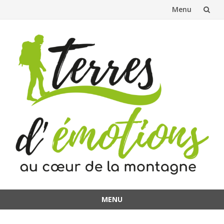
Menu
Aller
au
contenu
MENU
Aller