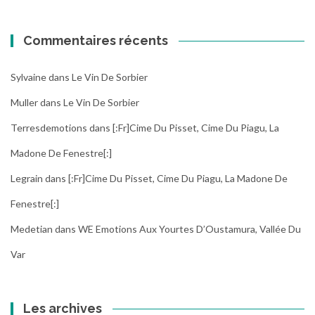
Commentaires récents
Sylvaine
dans
Le Vin De Sorbier
Muller
dans
Le Vin De Sorbier
Terresdemotions
dans
[:fr]Cime Du Pisset, Cime Du Piagu, La
Madone De Fenestre[:]
Legrain
dans
[:fr]Cime Du Pisset, Cime Du Piagu, La Madone De
Fenestre[:]
Medetian
dans
WE Emotions Aux Yourtes D’Oustamura, Vallée Du
Var
Les archives