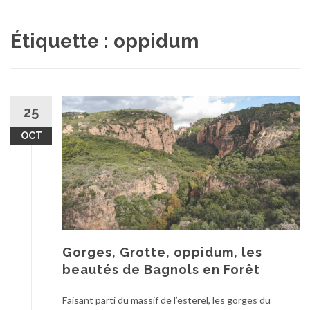
au
contenu
Étiquette :
oppidum
25
OCT
Gorges, Grotte, oppidum, les
beautés de Bagnols en Forêt
Faisant parti du massif de l’esterel, les gorges du