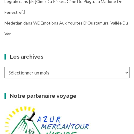
Legrain
dans
[:fr]Cime Du Pisset, Cime Du Piagu, La Madone De
Fenestre[:]
Medetian
dans
WE Emotions Aux Yourtes D’Oustamura, Vallée Du
Var
Les archives
Les
archives
Notre partenaire voyage