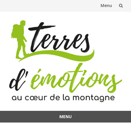
Menu
Aller
au
contenu
MENU
Aller