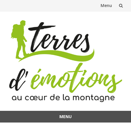
Menu
Aller
au
contenu
MENU
Aller