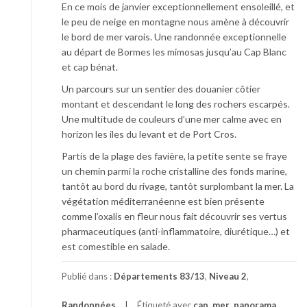
En ce mois de janvier exceptionnellement ensoleillé, et
le peu de neige en montagne nous amène à découvrir
le bord de mer varois. Une randonnée exceptionnelle
au départ de Bormes les mimosas jusqu’au Cap Blanc
et cap bénat.
Un parcours sur un sentier des douanier côtier
montant et descendant le long des rochers escarpés.
Une multitude de couleurs d’une mer calme avec en
horizon les iles du levant et de Port Cros.
Partis de la plage des favière, la petite sente se fraye
un chemin parmi la roche cristalline des fonds marine,
tantôt au bord du rivage, tantôt surplombant la mer. La
végétation méditerranéenne est bien présente
comme l’oxalis en fleur nous fait découvrir ses vertus
pharmaceutiques (anti-inflammatoire, diurétique…) et
est comestible en salade.
Publié dans :
Départements 83/13
,
Niveau 2
,
Randonnées
Étiqueté avec
cap
,
mer
,
panorama
,