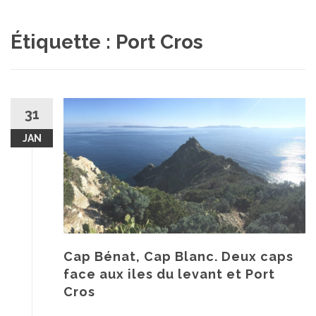
au
contenu
Étiquette :
Port Cros
31
JAN
Cap Bénat, Cap Blanc. Deux caps
face aux iles du levant et Port
Cros