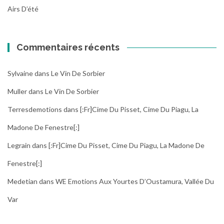
Airs D’été
Commentaires récents
Sylvaine
dans
Le Vin De Sorbier
Muller
dans
Le Vin De Sorbier
Terresdemotions
dans
[:fr]Cime Du Pisset, Cime Du Piagu, La
Madone De Fenestre[:]
Legrain
dans
[:fr]Cime Du Pisset, Cime Du Piagu, La Madone De
Fenestre[:]
Medetian
dans
WE Emotions Aux Yourtes D’Oustamura, Vallée Du
Var