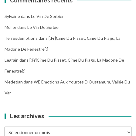
Commentaires récents
Sylvaine
dans
Le Vin De Sorbier
Muller
dans
Le Vin De Sorbier
Terresdemotions
dans
[:fr]Cime Du Pisset, Cime Du Piagu, La
Madone De Fenestre[:]
Legrain
dans
[:fr]Cime Du Pisset, Cime Du Piagu, La Madone De
Fenestre[:]
Medetian
dans
WE Emotions Aux Yourtes D’Oustamura, Vallée Du
Var
Les archives
Les