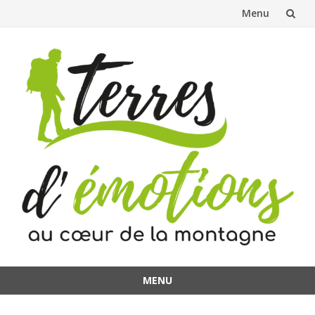
Menu
Aller
au
contenu
MENU
Aller