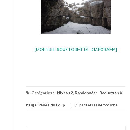
[MONTRER SOUS FORME DE DIAPORAMA]
Catégories :
Niveau 2
,
Randonnées
,
Raquettes à
neige
,
Vallée du Loup
/
par
terresdemotions