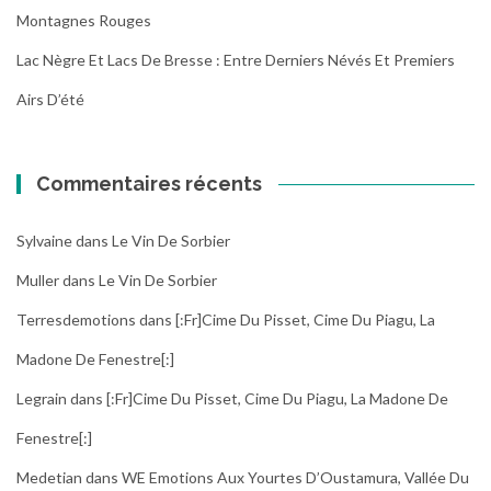
Montagnes Rouges
Lac Nègre Et Lacs De Bresse : Entre Derniers Névés Et Premiers
Airs D’été
Commentaires récents
Sylvaine
dans
Le Vin De Sorbier
Muller
dans
Le Vin De Sorbier
Terresdemotions
dans
[:fr]Cime Du Pisset, Cime Du Piagu, La
Madone De Fenestre[:]
Legrain
dans
[:fr]Cime Du Pisset, Cime Du Piagu, La Madone De
Fenestre[:]
Medetian
dans
WE Emotions Aux Yourtes D’Oustamura, Vallée Du