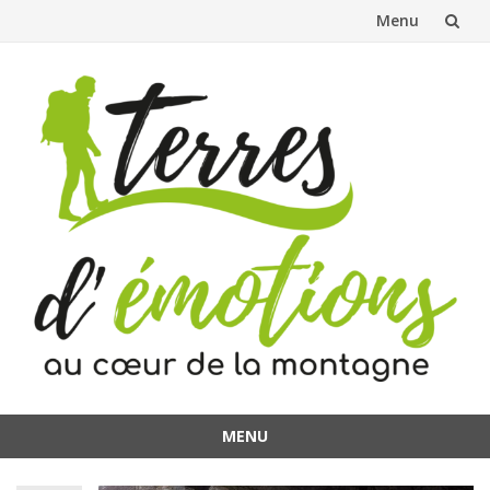
Menu
Aller
au
contenu
MENU
Aller