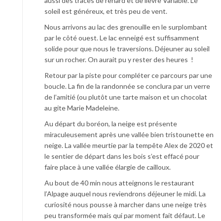
aussi des traces de renard et de lièvre Variable. Le
soleil est généreux, et très peu de vent.
Nous arrivons au lac des grenouille en le surplombant
par le côté ouest. Le lac enneigé est suffisamment
solide pour que nous le traversions. Déjeuner au soleil
sur un rocher. On aurait pu y rester des heures !
Retour par la piste pour compléter ce parcours par une
boucle. La fin de la randonnée se conclura par un verre
de l’amitié (ou plutôt une tarte maison et un chocolat
au gite Marie Madeleine.
Au départ du boréon, la neige est présente
miraculeusement après une vallée bien tristounette en
neige. La vallée meurtie par la tempête Alex de 2020 et
le sentier de départ dans les bois s’est effacé pour
faire place à une vallée élargie de cailloux.
Au bout de 40 min nous atteignons le restaurant
l’Alpage auquel nous reviendrons déjeuner le midi. La
curiosité nous pousse à marcher dans une neige très
peu transformée mais qui par moment fait défaut. Le