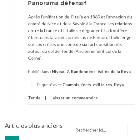
Panorama défensif
Après l’unification de l’Italie en 1860 et l’annexion du
comté de Nice et de la Savoie à la France, les relations
entre la France et l’Italie se dégradent. La frontière
étant dans la vallée au dessus de Fontan, l’Italie érige
sur ses crêtes une série de six forts positionnés
autour du col de Tende (Anciennement col de la
Corne).
Publié dans :
Niveau 2
,
Randonnées
,
Vallée de la Roya
Étiqueté avec
Chamois
,
forts
,
militaires
,
Roya
,
Tende
Laisser un commentaire
Navigation
Articles plus anciens
Recherche
des
pour
articles