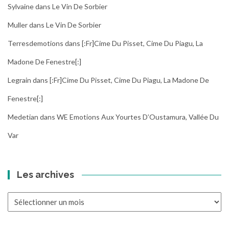
Sylvaine
dans
Le Vin De Sorbier
Muller
dans
Le Vin De Sorbier
Terresdemotions
dans
[:fr]Cime Du Pisset, Cime Du Piagu, La
Madone De Fenestre[:]
Legrain
dans
[:fr]Cime Du Pisset, Cime Du Piagu, La Madone De
Fenestre[:]
Medetian
dans
WE Emotions Aux Yourtes D’Oustamura, Vallée Du
Var
Les archives
Les
archives