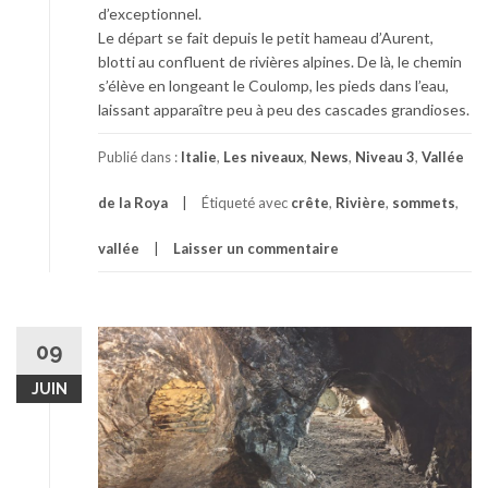
d’exceptionnel.
Le départ se fait depuis le petit hameau d’Aurent,
blotti au confluent de rivières alpines. De là, le chemin
s’élève en longeant le Coulomp, les pieds dans l’eau,
laissant apparaître peu à peu des cascades grandioses.
Publié dans :
Italie
,
Les niveaux
,
News
,
Niveau 3
,
Vallée
de la Roya
Étiqueté avec
crête
,
Rivière
,
sommets
,
vallée
Laisser un commentaire
09
JUIN