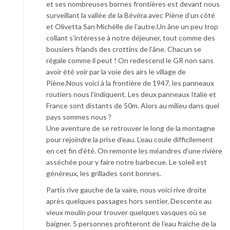
et ses nombreuses bornes frontières est devant nous
surveillant la vallée de la Bévéra avec Piène d’un côté
et Olivetta San Michèlle de l’autre.Un âne un peu trop
collant s’intéresse à notre déjeuner, tout comme des
bousiers friands des crottins de l’âne. Chacun se
régale comme il peut ! On redescend le GR non sans
avoir été voir par la voie des airs le village de
Piène.Nous voici à la frontière de 1947, les panneaux
routiers nous l’indiquent. Les deux panneaux Italie et
France sont distants de 50m. Alors au milieu dans quel
pays sommes nous ?
Une aventure de se retrouver le long de la montagne
pour rejoindre la prise d’eau. L’eau coule difficilement
en cet fin d’été. On remonte les méandres d’une rivière
asséchée pour y faire notre barbecue. Le soleil est
généreux, les grillades sont bonnes.
Partis rive gauche de la vaïre, nous voici rive droite
après quelques passages hors sentier. Descente au
vieux moulin pour trouver quelques vasques où se
baigner. 5 personnes profiteront de l’eau fraiche de la