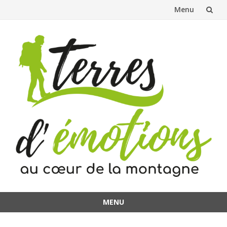
Menu
Aller
au
contenu
MENU
Aller