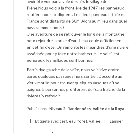
avoir été voir par la voie des airs le village de
Piène.Nous voici à la frontière de 1947, les panneaux
routiers nous l’indiquent. Les deux panneaux Italie et
France sont distants de 50m. Alors au milieu dans quel
pays sommes nous ?
Une aventure de se retrouver le long de la montagne
pour rejoindre la prise d’eau. L’eau coule difficilement
en cet fin d’été. On remonte les méandres d’une rivière
asséchée pour y faire notre barbecue. Le soleil est
généreux, les grillades sont bonnes.
Partis rive gauche de la vaïre, nous voici rive droite
après quelques passages hors sentier. Descente au
vieux moulin pour trouver quelques vasques où se
baigner. 5 personnes profiteront de l’eau fraiche de la
rivières ‘y refroidir.
Publié dans :
Niveau 2
,
Randonnées
,
Vallée de la Roya
Étiqueté avec
cerf
,
eau
,
forêt
,
vallée
Laisser