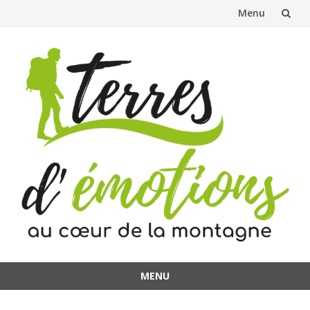
Menu
Aller
au
contenu
MENU
Aller