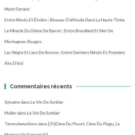
Mont Ferrant
Entre Névés Et Étoiles : Bivouac D’altitude Dans La Haute Tinée
Le Miracle Du Dôme De Barrot : Entre Brouillard Et Mer De
Montagnes Rouges
Lac Nègre Et Lacs De Bresse : Entre Derniers Névés Et Premiers
Airs D’été
Commentaires récents
Sylvaine
dans
Le Vin De Sorbier
Muller
dans
Le Vin De Sorbier
Terresdemotions
dans
[:fr]Cime Du Pisset, Cime Du Piagu, La
Madone De Fenestre[:]