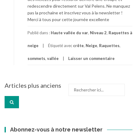
redescendre directement sur Val Pelens. Ne manquez
pas la prochaine et inscrivez vous à la newsletter !
Merci à tous pour cette journée excellente
Publié dans :
Haute vallée du var
,
Niveau 2
,
Raquettes à
neige
Étiqueté avec
crête
,
Neige
,
Raquettes
,
sommets
,
vallée
Laisser un commentaire
Navigation
Articles plus anciens
Recherche
des
pour
articles
:
Abonnez-vous à notre newsletter