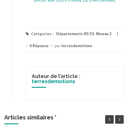
[MONTRER SOUS FORME DE DIAPORAMA]
Catégories :
Départements 83/13
,
Niveau 2
/
0 Réponse
/
par
terresdemotions
Auteur de l’article :
terresdemotions
Articles similaires '