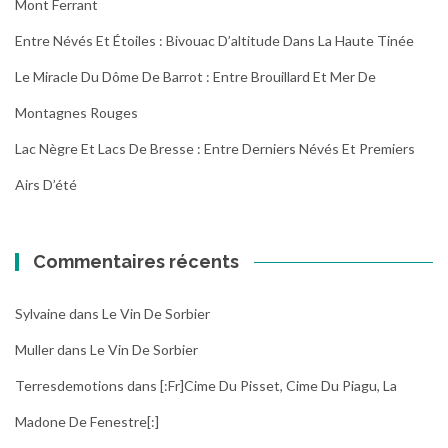
Mont Ferrant
Entre Névés Et Étoiles : Bivouac D’altitude Dans La Haute Tinée
Le Miracle Du Dôme De Barrot : Entre Brouillard Et Mer De
Montagnes Rouges
Lac Nègre Et Lacs De Bresse : Entre Derniers Névés Et Premiers
Airs D’été
Commentaires récents
Sylvaine
dans
Le Vin De Sorbier
Muller
dans
Le Vin De Sorbier
Terresdemotions
dans
[:fr]Cime Du Pisset, Cime Du Piagu, La
Madone De Fenestre[:]