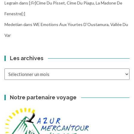
Legrain
dans
[:fr]Cime Du Pisset, Cime Du Piagu, La Madone De
Fenestre[:]
Medetian
dans
WE Emotions Aux Yourtes D’Oustamura, Vallée Du
Var
Les archives
Les
archives
Notre partenaire voyage