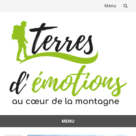
Menu
Aller
au
contenu
MENU
Aller