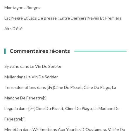
Montagnes Rouges
Lac Nègre Et Lacs De Bresse : Entre Derniers Névés Et Premiers
Airs D’été
Commentaires récents
Sylvaine
dans
Le Vin De Sorbier
Muller
dans
Le Vin De Sorbier
Terresdemotions
dans
[:fr]Cime Du Pisset, Cime Du Piagu, La
Madone De Fenestre[:]
Legrain
dans
[:fr]Cime Du Pisset, Cime Du Piagu, La Madone De
Fenestre[:]
Medetian
dans
WE Emotions Aux Yourtes D’Oustamura, Vallée Du