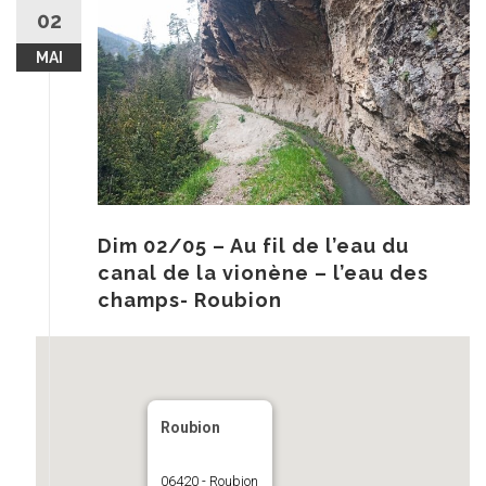
au
02
contenu
MAI
Dim 02/05 – Au fil de l’eau du
canal de la vionène – l’eau des
champs- Roubion
Roubion
06420 - Roubion