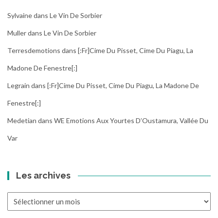
Sylvaine
dans
Le Vin De Sorbier
Muller
dans
Le Vin De Sorbier
Terresdemotions
dans
[:fr]Cime Du Pisset, Cime Du Piagu, La
Madone De Fenestre[:]
Legrain
dans
[:fr]Cime Du Pisset, Cime Du Piagu, La Madone De
Fenestre[:]
Medetian
dans
WE Emotions Aux Yourtes D’Oustamura, Vallée Du
Var
Les archives
Les
archives