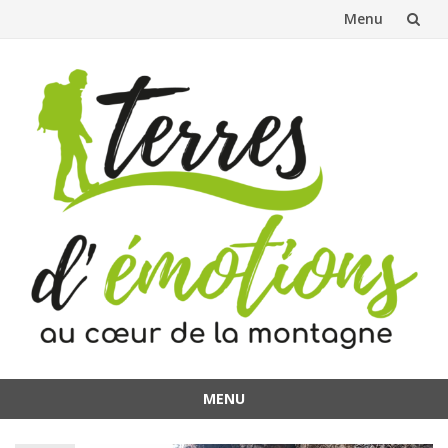
Menu
Aller
au
contenu
MENU
Aller