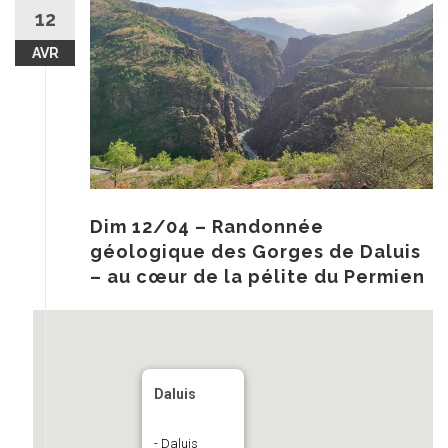
au
12
contenu
AVR
Dim 12/04 – Randonnée
géologique des Gorges de Daluis
– au cœur de la pélite du Permien
Daluis
- Daluis