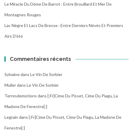
Le Miracle Du Dôme De Barrot : Entre Brouillard Et Mer De
Montagnes Rouges
Lac Nègre Et Lacs De Bresse : Entre Derniers Névés Et Premiers
Airs D’été
Commentaires récents
Sylvaine
dans
Le Vin De Sorbier
Muller
dans
Le Vin De Sorbier
Terresdemotions
dans
[:fr]Cime Du Pisset, Cime Du Piagu, La
Madone De Fenestre[:]
Legrain
dans
[:fr]Cime Du Pisset, Cime Du Piagu, La Madone De
Fenestre[:]