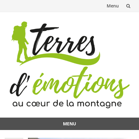
Menu
Aller
au
contenu
MENU
Aller