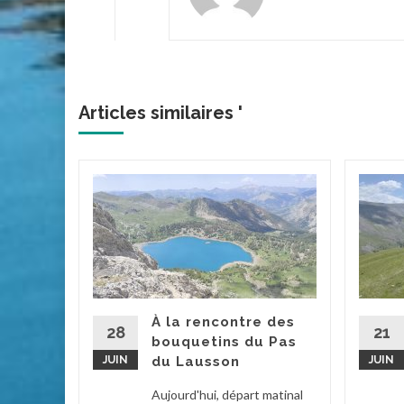
Articles similaires '
acs de
 et
d’été
tait ce
À la rencontre des
. Grâce à
28
21
bouquetins du Pas
ée par...
JUIN
du Lausson
JUIN
2
...
Aujourd'hui, départ matinal