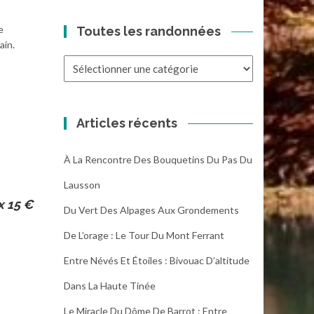
e
Toutes les randonnées
ain.
Toutes
les
randonnées
Articles récents
À La Rencontre Des Bouquetins Du Pas Du
Lausson
x 15 €
Du Vert Des Alpages Aux Grondements
De L’orage : Le Tour Du Mont Ferrant
Entre Névés Et Étoiles : Bivouac D’altitude
Dans La Haute Tinée
Le Miracle Du Dôme De Barrot : Entre