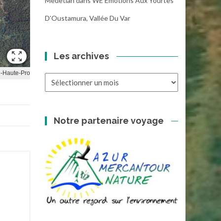
Medetian
dans
WE Emotions Aux Yourtes
D’Oustamura, Vallée Du Var
Les archives
Les
archives
Notre partenaire voyage