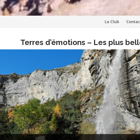
Aller
Le Club
Contac
au
Terres d’émotions – Les plus be
contenu