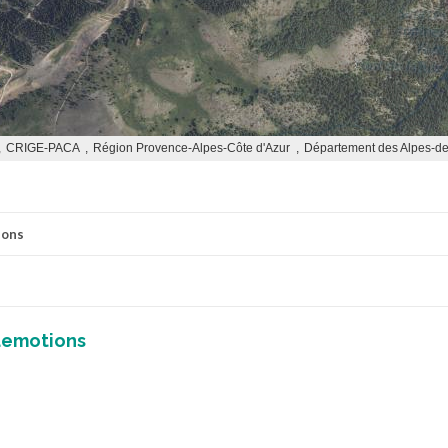
ions
demotions