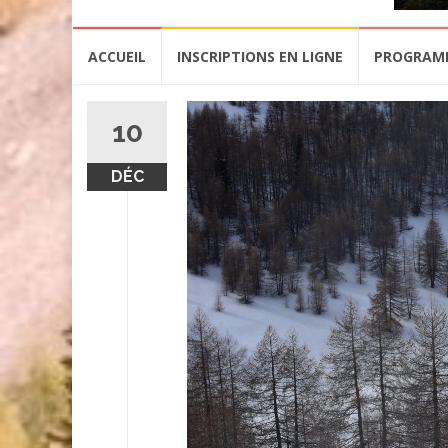
Aller
ACCUEIL
INSCRIPTIONS EN LIGNE
PROGRAM
au
contenu
10
DÉC