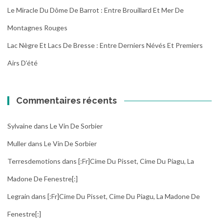
Le Miracle Du Dôme De Barrot : Entre Brouillard Et Mer De
Montagnes Rouges
Lac Nègre Et Lacs De Bresse : Entre Derniers Névés Et Premiers
Airs D’été
Commentaires récents
Sylvaine
dans
Le Vin De Sorbier
Muller
dans
Le Vin De Sorbier
Terresdemotions
dans
[:fr]Cime Du Pisset, Cime Du Piagu, La
Madone De Fenestre[:]
Legrain
dans
[:fr]Cime Du Pisset, Cime Du Piagu, La Madone De
Fenestre[:]