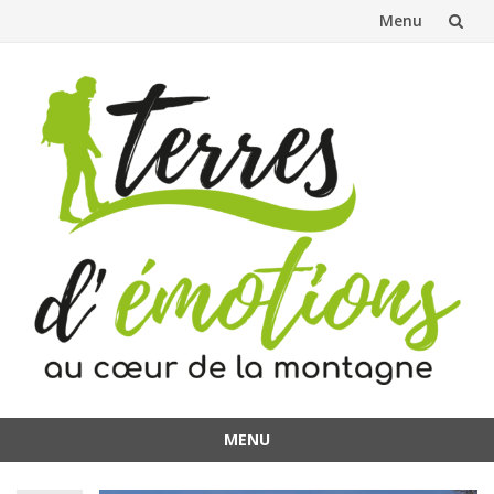
Menu
Aller
au
contenu
MENU
Aller