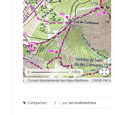
Catégories :
/
par
terresdemotions