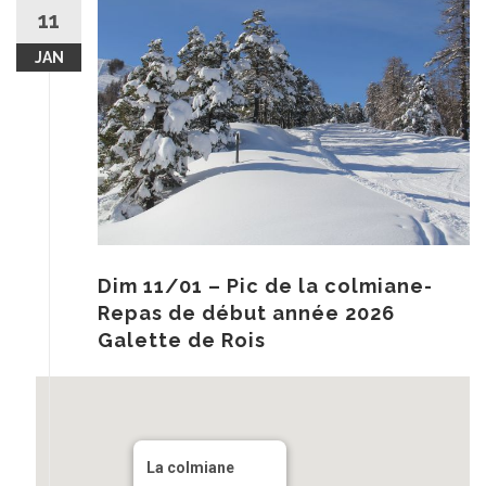
au
11
contenu
JAN
Dim 11/01 – Pic de la colmiane-
Repas de début année 2026
Galette de Rois
La colmiane