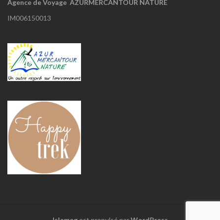
Agence de Voyage AZURMERCANTOUR NATURE
IM006150013
Islemag
est propulsé par
WordPress