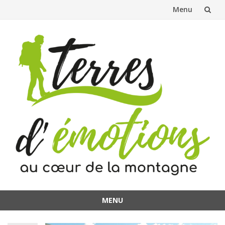
Menu
Aller
au
contenu
MENU
Aller