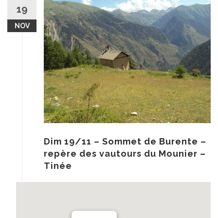
au
19
contenu
NOV
Dim 19/11 – Sommet de Burente –
repère des vautours du Mounier –
Tinée