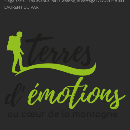
Siège social : 184 avenue Paul Cézanne, le cottage B 06700 SAINT
LAURENT DU VAR