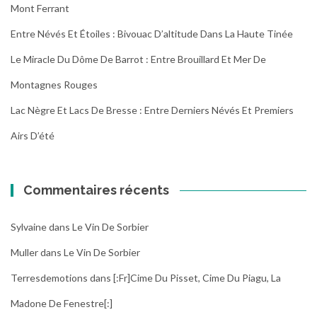
Mont Ferrant
Entre Névés Et Étoiles : Bivouac D’altitude Dans La Haute Tinée
Le Miracle Du Dôme De Barrot : Entre Brouillard Et Mer De
Montagnes Rouges
Lac Nègre Et Lacs De Bresse : Entre Derniers Névés Et Premiers
Airs D’été
Commentaires récents
Sylvaine
dans
Le Vin De Sorbier
Muller
dans
Le Vin De Sorbier
Terresdemotions
dans
[:fr]Cime Du Pisset, Cime Du Piagu, La
Madone De Fenestre[:]