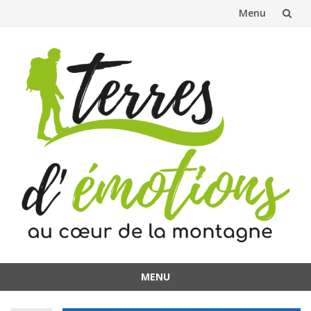
Menu
Aller
au
contenu
MENU
Aller