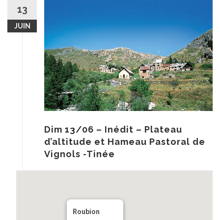
au
13
contenu
JUIN
Dim 13/06 – Inédit – Plateau
d’altitude et Hameau Pastoral de
Vignols -Tinée
Roubion