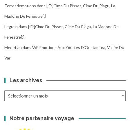
Terresdemotions
dans
[:fr]Cime Du Pisset, Cime Du Piagu, La
Madone De Fenestre[:]
Legrain
dans
[:fr]Cime Du Pisset, Cime Du Piagu, La Madone De
Fenestre[:]
Medetian
dans
WE Emotions Aux Yourtes D’Oustamura, Vallée Du
Var
Les archives
Les
archives
Notre partenaire voyage