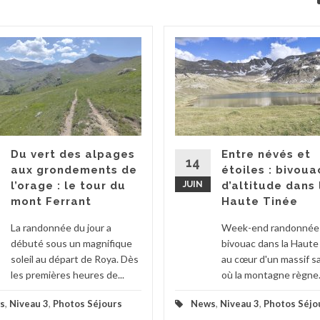
Du vert des alpages
Entre névés et
14
aux grondements de
étoiles : bivoua
l’orage : le tour du
JUIN
d’altitude dans 
mont Ferrant
Haute Tinée
La randonnée du jour a
Week-end randonnée
débuté sous un magnifique
bivouac dans la Haute
soleil au départ de Roya. Dès
au cœur d'un massif 
les premières heures de...
où la montagne règne.
s
,
Niveau 3
,
Photos Séjours
News
,
Niveau 3
,
Photos Séjo