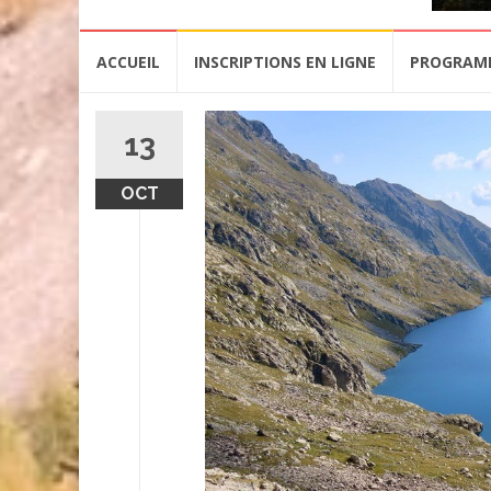
Aller
ACCUEIL
INSCRIPTIONS EN LIGNE
PROGRAM
au
contenu
13
OCT