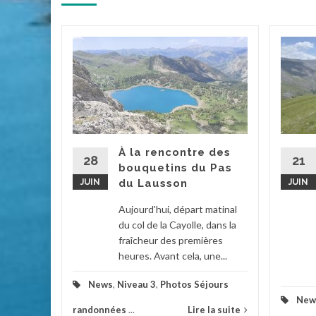
acs de
 et
d’été
tait ce
À la rencontre des
. Grâce à
28
21
bouquetins du Pas
ée par...
JUIN
du Lausson
JUIN
2
...
Aujourd'hui, départ matinal
du col de la Cayolle, dans la
la suite
fraîcheur des premières
heures. Avant cela, une...
News
,
Niveau 3
,
Photos Séjours
New
randonnées
...
Lire la suite