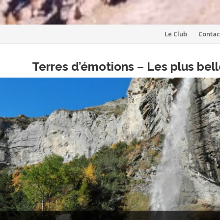
Aller
Le Club
Contac
au
Terres d’émotions – Les plus be
contenu