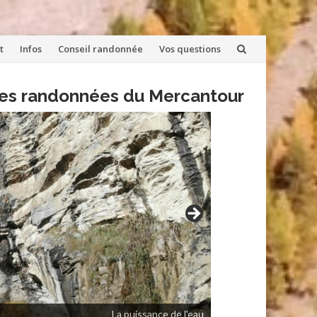
t
Infos
Conseil randonnée
Vos questions
lles randonnées du Mercantour
La puissance de l'eau
Le petit pont de bois