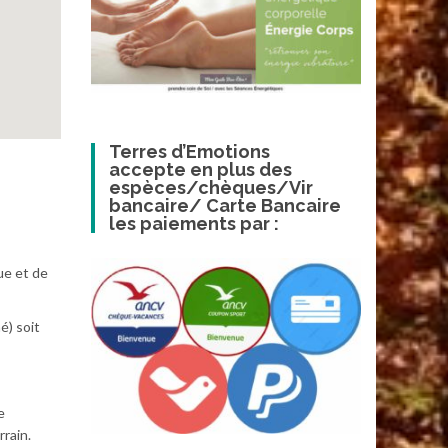
Terres d’Emotions
accepte en plus des
espèces/chèques/Vir
bancaire/ Carte Bancaire
les paiements par :
ue et de
é) soit
e
rrain.