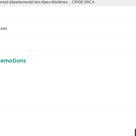
ions
demotions