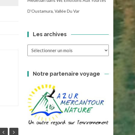
Medetian
dans
WE Emotions Aux Yourtes
D’Oustamura, Vallée Du Var
Les archives
Les
archives
Notre partenaire voyage