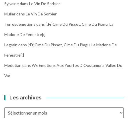
Sylvaine
dans
Le Vin De Sorbier
Muller
dans
Le Vin De Sorbier
Terresdemotions
dans
[:fr]Cime Du Pisset, Cime Du Piagu, La
Madone De Fenestre[:]
Legrain
dans
[:fr]Cime Du Pisset, Cime Du Piagu, La Madone De
Fenestre[:]
Medetian
dans
WE Emotions Aux Yourtes D’Oustamura, Vallée Du
Var
Les archives
Les
archives