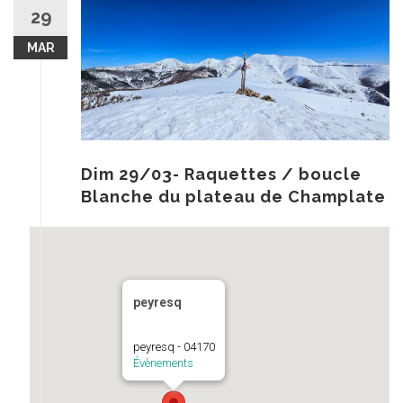
au
29
contenu
MAR
Dim 29/03- Raquettes / boucle
Blanche du plateau de Champlate
peyresq
peyresq - 04170
Évènements