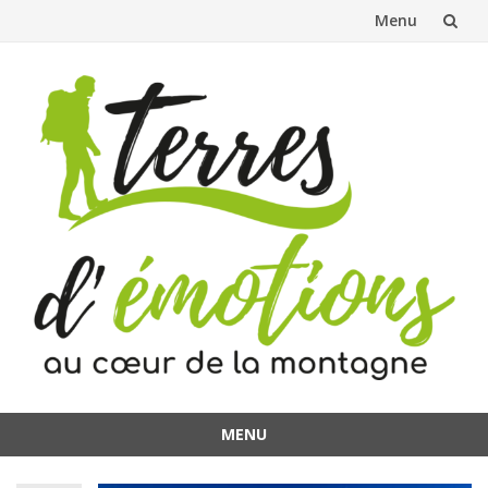
Menu
Aller
au
contenu
MENU
Aller