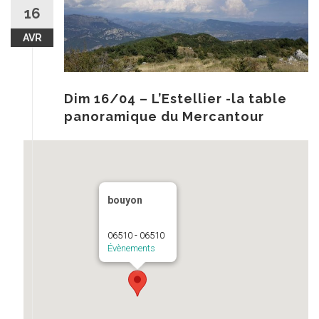
au
16
contenu
AVR
Dim 16/04 – L’Estellier -la table
panoramique du Mercantour
bouyon
06510 - 06510
Évènements