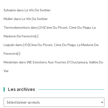
Sylvaine
dans
Le Vin De Sorbier
Muller
dans
Le Vin De Sorbier
Terresdemotions
dans
[:fr]Cime Du Pisset, Cime Du Piagu, La
Madone De Fenestre[:]
Legrain
dans
[:fr]Cime Du Pisset, Cime Du Piagu, La Madone De
Fenestre[:]
Medetian
dans
WE Emotions Aux Yourtes D’Oustamura, Vallée Du
Var
Les archives
Les
archives