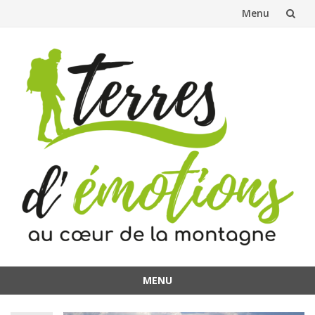
Menu
Aller
au
contenu
MENU
Aller