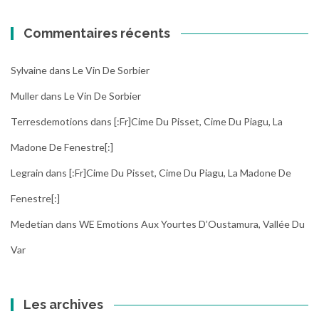
Commentaires récents
Sylvaine
dans
Le Vin De Sorbier
Muller
dans
Le Vin De Sorbier
Terresdemotions
dans
[:fr]Cime Du Pisset, Cime Du Piagu, La
Madone De Fenestre[:]
Legrain
dans
[:fr]Cime Du Pisset, Cime Du Piagu, La Madone De
Fenestre[:]
Medetian
dans
WE Emotions Aux Yourtes D’Oustamura, Vallée Du
Var
Les archives