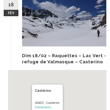
au
18
contenu
FÉV
Dim 18/02 – Raquettes – Lac Vert -
refuge de Valmasque – Casterino
Castérino
06430 - Casterino
Évènements