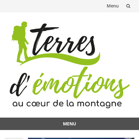
Menu
Aller
au
contenu
MENU
Aller