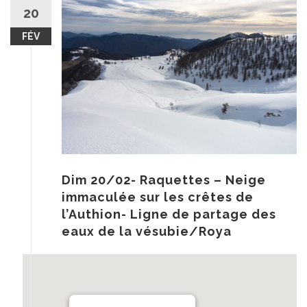
au
20
contenu
FÉV
Dim 20/02- Raquettes – Neige
immaculée sur les crêtes de
l’Authion- Ligne de partage des
eaux de la vésubie/Roya