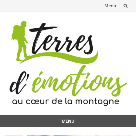
Menu
Aller
au
contenu
MENU
Aller