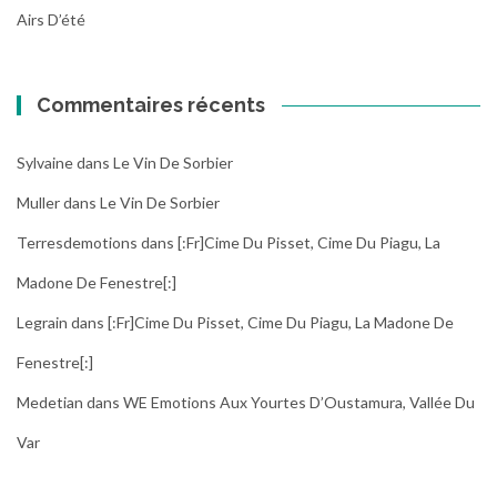
Airs D’été
Commentaires récents
Sylvaine
dans
Le Vin De Sorbier
Muller
dans
Le Vin De Sorbier
Terresdemotions
dans
[:fr]Cime Du Pisset, Cime Du Piagu, La
Madone De Fenestre[:]
Legrain
dans
[:fr]Cime Du Pisset, Cime Du Piagu, La Madone De
Fenestre[:]
Medetian
dans
WE Emotions Aux Yourtes D’Oustamura, Vallée Du
Var