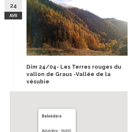
au
24
contenu
AVR
Dim 24/04- Les Terres rouges du
vallon de Graus -Vallée de la
vésubie
Belvédère
Belvédère - 06450