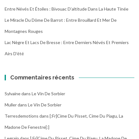
Entre Névés Et Étoiles : Bivouac D’altitude Dans La Haute Tinée
Le Miracle Du Dôme De Barrot : Entre Brouillard Et Mer De
Montagnes Rouges
Lac Nègre Et Lacs De Bresse : Entre Derniers Névés Et Premiers
Airs D’été
Commentaires récents
Sylvaine
dans
Le Vin De Sorbier
Muller
dans
Le Vin De Sorbier
Terresdemotions
dans
[:fr]Cime Du Pisset, Cime Du Piagu, La
Madone De Fenestre[:]
Legrain
dans
[:fr]Cime Du Pisset, Cime Du Piagu, La Madone De