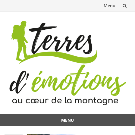
Menu
Aller
au
contenu
MENU
Aller