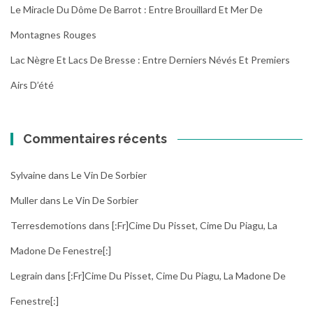
Le Miracle Du Dôme De Barrot : Entre Brouillard Et Mer De
Montagnes Rouges
Lac Nègre Et Lacs De Bresse : Entre Derniers Névés Et Premiers
Airs D’été
Commentaires récents
Sylvaine
dans
Le Vin De Sorbier
Muller
dans
Le Vin De Sorbier
Terresdemotions
dans
[:fr]Cime Du Pisset, Cime Du Piagu, La
Madone De Fenestre[:]
Legrain
dans
[:fr]Cime Du Pisset, Cime Du Piagu, La Madone De
Fenestre[:]