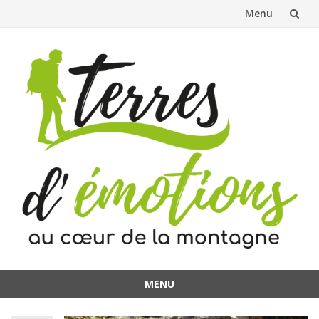
Menu
Aller
au
contenu
MENU
Aller