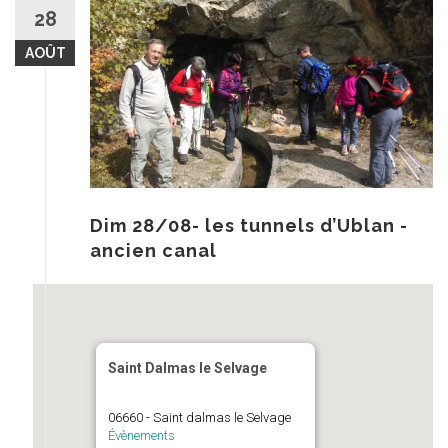
au
28
contenu
AOÛT
Dim 28/08- les tunnels d’Ublan -
ancien canal
Saint Dalmas le Selvage
06660 - Saint dalmas le Selvage
Évènements