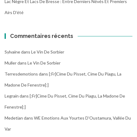
Lac Nègre Et Lacs De Bresse : Entre Derniers Névés Et Premiers
Airs D’été
Commentaires récents
Sylvaine
dans
Le Vin De Sorbier
Muller
dans
Le Vin De Sorbier
Terresdemotions
dans
[:fr]Cime Du Pisset, Cime Du Piagu, La
Madone De Fenestre[:]
Legrain
dans
[:fr]Cime Du Pisset, Cime Du Piagu, La Madone De
Fenestre[:]
Medetian
dans
WE Emotions Aux Yourtes D’Oustamura, Vallée Du
Var