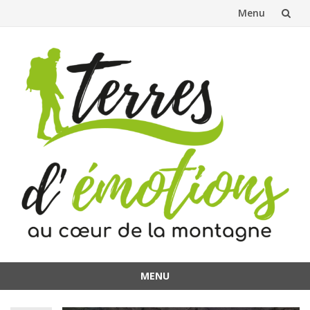
Menu
Aller
au
contenu
MENU
Aller