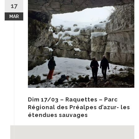
au
17
contenu
MAR
Dim 17/03 – Raquettes – Parc
Régional des Préalpes d’azur- les
étendues sauvages