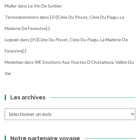
Muller
dans
Le Vin De Sorbier
Terresdemotions
dans
[:fr]Cime Du Pisset, Cime Du Piagu, La
Madone De Fenestre[:]
Legrain
dans
[:fr]Cime Du Pisset, Cime Du Piagu, La Madone De
Fenestre[:]
Medetian
dans
WE Emotions Aux Yourtes D’Oustamura, Vallée Du
Var
Les archives
Les
archives
Notre partenaire voyage