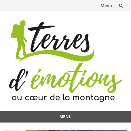
Menu
Aller
au
contenu
MENU
Aller