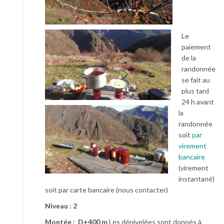
Le
paiement
de la
randonnée
se fait au
plus tard
24 h avant
la
randonnée
soit
par
virement
bancaire
(virement
instantané)
soit par carte bancaire (nous contacter)
Niveau : 2
Montée : D+400 m
Les dénivelées sont donnés à