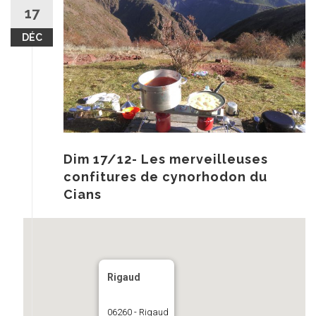
au
17
contenu
DÉC
Dim 17/12- Les merveilleuses
confitures de cynorhodon du
Cians
Rigaud
06260 - Rigaud