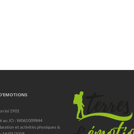
 D’EMOTIONS
on loi 1901
é au JO : W061009844
laration et activités physiques &
 : 16/01/2018