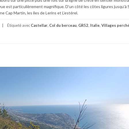
bord sur une piste puis une fois sur la ligne de crête en sentier monotr
a vue est particulièrement magnifique. D’un côté les côtes ligures jusqu’
e Cap Martin, les iles de Lerins et L’estérel.
Étiqueté avec
Castellar
,
Col du berceau
,
GR52
,
Italie
,
Villages perch