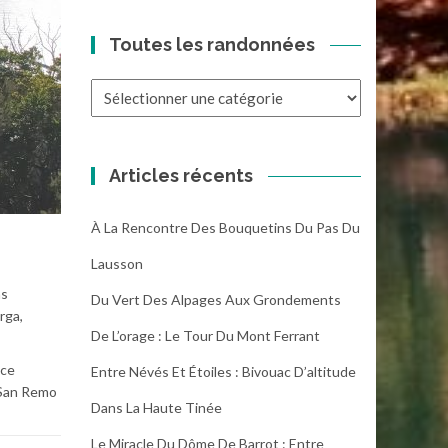
Toutes les randonnées
Toutes
les
randonnées
Articles récents
À La Rencontre Des Bouquetins Du Pas Du
Lausson
ns
Du Vert Des Alpages Aux Grondements
rga,
De L’orage : Le Tour Du Mont Ferrant
ace
Entre Névés Et Étoiles : Bivouac D’altitude
à San Remo
Dans La Haute Tinée
Le Miracle Du Dôme De Barrot : Entre