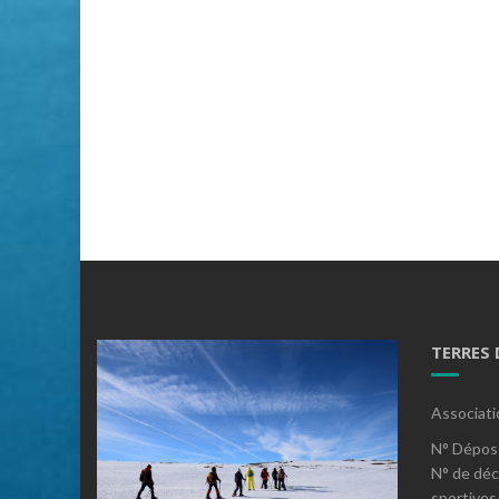
TERRES
Associati
N° Dépos
N° de déc
sportives