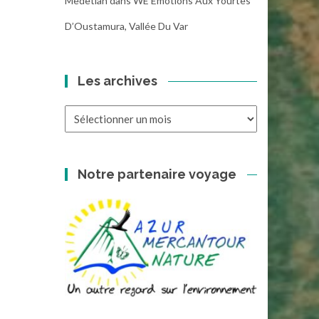
Medetian
dans
WE Emotions Aux Yourtes
D’Oustamura, Vallée Du Var
Les archives
Les
archives
Notre partenaire voyage