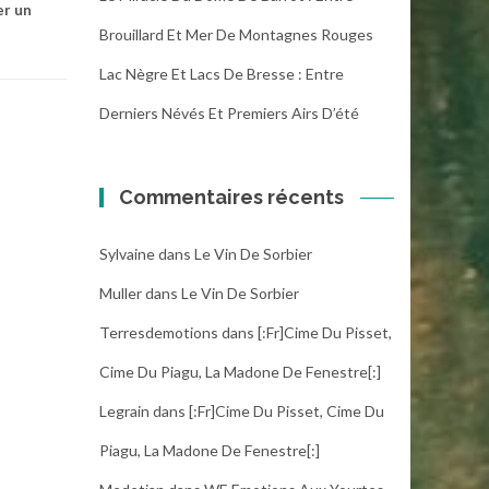
er un
Brouillard Et Mer De Montagnes Rouges
Lac Nègre Et Lacs De Bresse : Entre
Derniers Névés Et Premiers Airs D’été
Commentaires récents
Sylvaine
dans
Le Vin De Sorbier
Muller
dans
Le Vin De Sorbier
Terresdemotions
dans
[:fr]Cime Du Pisset,
Cime Du Piagu, La Madone De Fenestre[:]
Legrain
dans
[:fr]Cime Du Pisset, Cime Du
Piagu, La Madone De Fenestre[:]