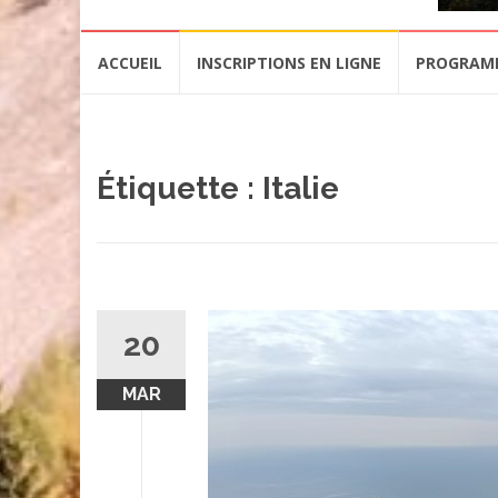
Aller
ACCUEIL
INSCRIPTIONS EN LIGNE
PROGRAM
au
contenu
Étiquette :
Italie
20
MAR