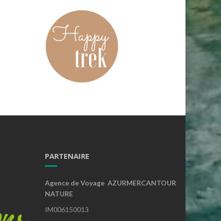
PARTENAIRE
Agence de Voyage AZURMERCANTOUR
NATURE
IM006150013