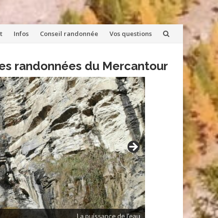
t
Infos
Conseil randonnée
Vos questions
lles randonnées du Mercantour
La puissance de l'eau