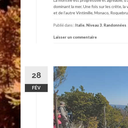
La montée est progressive et agréable, d’a
dominant la mer. Une fois sur les crête, l
et de l’autre Vintimille, Monaco, Roquebrun
Publié dans :
Italie
,
Niveau 3
,
Randonnées
Laisser un commentaire
28
FÉV