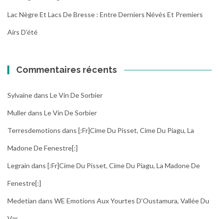
Lac Nègre Et Lacs De Bresse : Entre Derniers Névés Et Premiers
Airs D’été
Commentaires récents
Sylvaine
dans
Le Vin De Sorbier
Muller
dans
Le Vin De Sorbier
Terresdemotions
dans
[:fr]Cime Du Pisset, Cime Du Piagu, La
Madone De Fenestre[:]
Legrain
dans
[:fr]Cime Du Pisset, Cime Du Piagu, La Madone De
Fenestre[:]
Medetian
dans
WE Emotions Aux Yourtes D’Oustamura, Vallée Du
Var