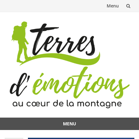
Menu
Aller
au
contenu
MENU
Aller