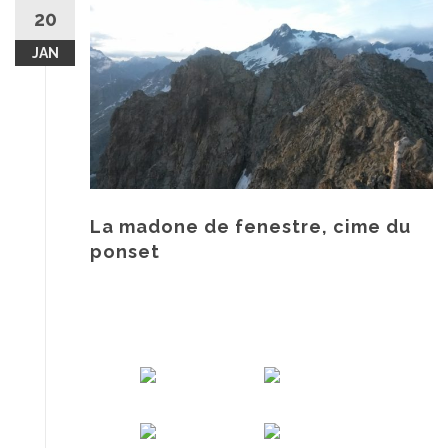
au
20
contenu
JAN
La madone de fenestre, cime du
ponset