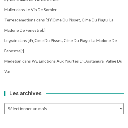
Muller
dans
Le Vin De Sorbier
Terresdemotions
dans
[:fr]Cime Du Pisset, Cime Du Piagu, La
Madone De Fenestre[:]
Legrain
dans
[:fr]Cime Du Pisset, Cime Du Piagu, La Madone De
Fenestre[:]
Medetian
dans
WE Emotions Aux Yourtes D’Oustamura, Vallée Du
Var
Les archives
Les
archives