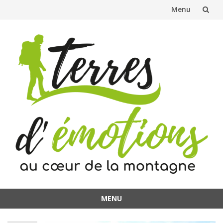
Menu
Aller
au
contenu
MENU
Aller